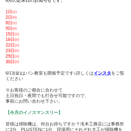
6月の定休日のお知らせです。
1日㈯
2日㈰
8日㈯
9日㈰
15日㈯
16日㈰
22日㈯
23日㈰
29日㈯
30日㈰
6/13(金)はパン教室も開催予定です♪詳しくは
インスタ
をご覧
ください
※お客様のご都合に合わせて
土日祝日・夜間でも打合せ可能ですので、
事前にお問い合わせ下さい。
【今月のイノスマンスリー】
皆様は掃除機は、何台お持ちですか？滝本工務店には事務所
に2台、PLUSTENに1台、現場用にそれぞれ大工が掃除機を