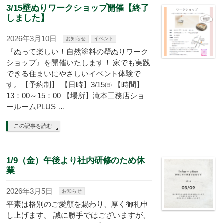
3/15壁ぬりワークショップ開催【終了
しました】
2026年3月10日
お知らせ
イベント
『ぬって楽しい！自然塗料の壁ぬりワーク
ショップ』を開催いたします！ 家でも実践
できる住まいにやさしいイベント体験で
す。【予約制】 【日時】3/15㈰ 【時間】
13：00～15：00 【場所】滝本工務店ショ
ールームPLUS …
この記事を読む
1/9（金）午後より社内研修のため休
業
2026年3月5日
お知らせ
平素は格別のご愛顧を賜わり、厚く御礼申
し上げます。 誠に勝手ではございますが、