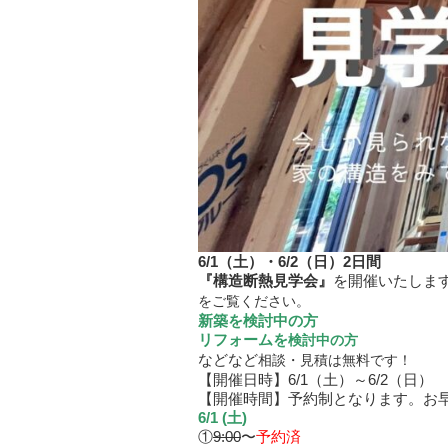
6/1（土）・6/2（日）2日間
『構造断熱見学会』
を開催いたしま
をご覧ください。
新築を検討中の方
リフォームを
検討中の方
などなど
相談・見積は無料です！
【開催日時】6/1（土）～6/2（日）
【開催時間】予約制となります。お
6/1 (土)
①
9:00
〜
予約済