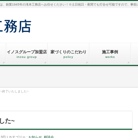
は、創業1945年の滝本工務店へお任せください！※土日祝日・夜間でも打合せ可能ですので、事前
イノスグループ加盟店
家づくりのこだわり
施工事例
inosu group
policy
works
~終了いたしました~
した~
月3日
カテゴリー :
お知らせ
,
相談会