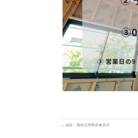
←
端材・廃材活用事例★燕市