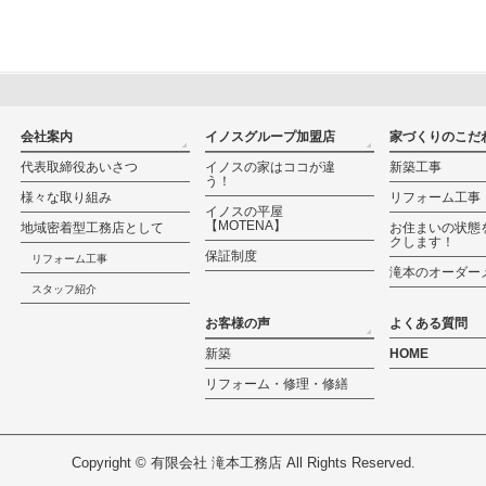
会社案内
イノスグループ加盟店
家づくりのこだ
代表取締役あいさつ
イノスの家はココが違
新築工事
う！
様々な取り組み
リフォーム工事
イノスの平屋
【MOTENA】
地域密着型工務店として
お住まいの状態
クします！
保証制度
リフォーム工事
滝本のオーダー
スタッフ紹介
お客様の声
よくある質問
新築
HOME
リフォーム・修理・修繕
Copyright ©
有限会社 滝本工務店
All Rights Reserved.