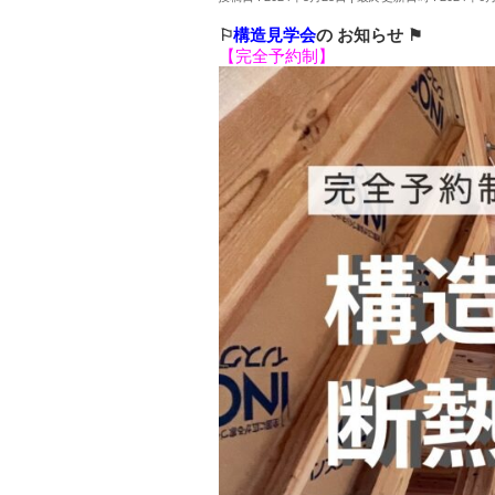
⚐
構造見学会
の お知らせ ⚑
【完全予約制】