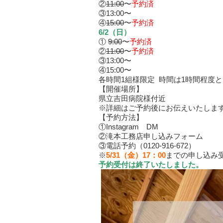
②
11:00
〜
予約済
③13:00〜
④
15:00
〜
予約済
6/2（日）
①
9:00
〜
予約済
②
11:00
〜
予約済
③13:00〜
④15:00〜
各時間1組様限定 時間は1時間程度
【開催場所】
県立吉田病院様付近
※詳細はご予約後にお伝えいたしま
【予約方法】
①Instagram DM
②滝本工務店申し込みフォーム
③電話予約（0120-916-672）
※
5/31（金）17：00
までの申し込み
予約受付は終了いたしました。