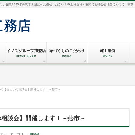
は、創業1945年の滝本工務店へお任せください！※土日祝日・夜間でも打合せ可能ですので、事前
イノスグループ加盟店
家づくりのこだわり
施工事例
inosu group
policy
works
夜の【住まいの相談会】開催します！～燕市～
の相談会】開催します！～燕市～
月15日
カテゴリー :
相談会