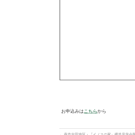
お申込みは
こちら
から
←
燕市吉田地区・『イノスの家』構造見学会