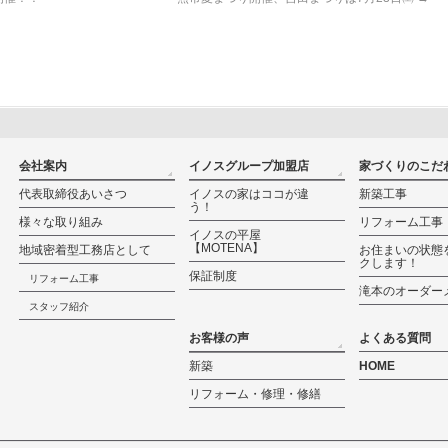
会社案内
イノスグループ加盟店
家づくりのこだ
代表取締役あいさつ
イノスの家はココが違
新築工事
う！
様々な取り組み
リフォーム工事
イノスの平屋
【MOTENA】
地域密着型工務店として
お住まいの状態
クします！
保証制度
リフォーム工事
滝本のオーダー
スタッフ紹介
お客様の声
よくある質問
新築
HOME
リフォーム・修理・修繕