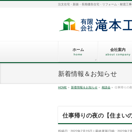
注文住宅・新築・長期優良住宅・リフォーム・耐震工事
ホーム
会社案内
home
about company
新着情報＆お知らせ
HOME
»
新着情報＆お知らせ
»
相談会
»
仕事帰りの
仕事帰りの夜の【住まい
投稿日 : 2022年7月15日
最終更新日時 : 2022年7